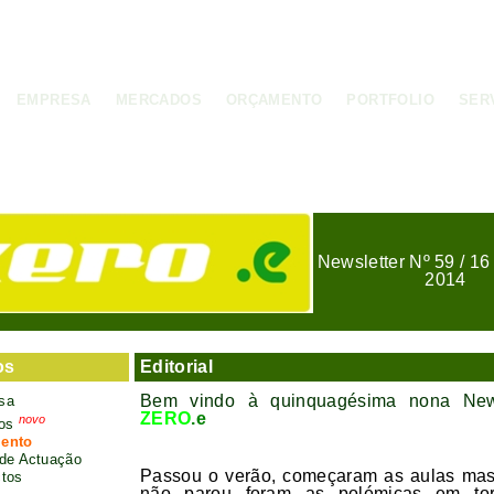
EMPRESA
MERCADOS
ORÇAMENTO
PORTFOLIO
SER
Newsletter
Nº 59 / 1
2014
os
Editorial
Bem vindo à quinquagésima nona News
sa
ZERO
.e
novo
ços
ento
de Actuação
Passou o verão, começaram as aulas ma
tos
não parou foram as polémicas em to