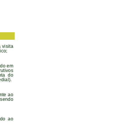
 visita
ico;
endo em
utivos
nta do
dial).
ente ao
 sendo
ado ao