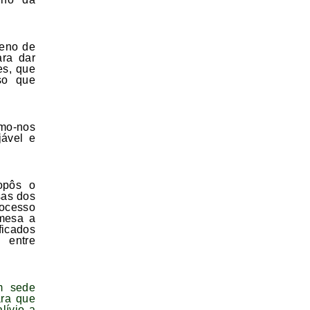
leno de
ara dar
es, que
so que
mo-nos
jável e
opôs o
sas dos
ocesso
mesa a
icados
 entre
m sede
ara que
lívio a