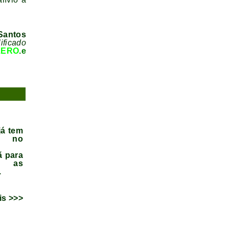
 Santos
ificado
ZERO
.e
já tem
a no
ã para
r as
.
is >>>