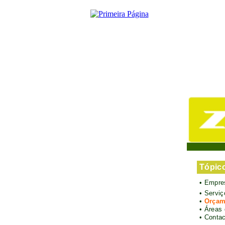
Tópic
•
Empre
•
Servi
•
Orçam
•
Áreas 
•
Contac