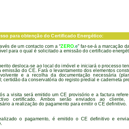
sso para obtenção do Certificado Energético:
ravés de um contacto com a “
ZERO
.e
” far-se-á a marcação da
vel para o qual é solicitado a emissão do certificado energét
perito desloca-se ao local do imóvel e iniciará o processo t
 a emissão do CE. Fará o levantamento dos elementos constr
volvente e a recolha da documentação necessária (pla
; certidão da conservatória do registo predial e caderneta pre
ós a visita será emitido um CE provisório e a factura refer
ctivo certificado. Ambos serão enviados ao cliente,
ário a realização do pagamento para emitir o CE definitivo.
ealizado o pagamento, é emitido o CE definitivo e envi
e.