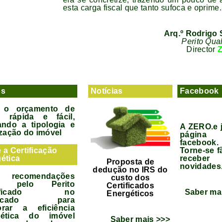
esta carga fiscal que tanto sufoca e oprime.
Arq.º Rodrigo
Perito Qual
Director
os
Notícias
Facebook
 o orçamento de
a rápida e fácil,
ando a tipologia e
A ZERO.e 
ização do imóvel
págin
facebook.
 a Certificação
Torne-se f
ética
recebe
Proposta de
novidades
dedução no IRS do
recomendações
custo dos
as pelo Perito
Certificados
lificado no
Saber ma
Energéticos
tificado para
orar a eficiência
gética do imóvel
Saber mais >>>