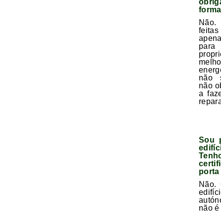
obr
forma
Não.
feita
apen
par
prop
melh
energ
não s
não o
a faz
repar
Sou p
edifí
Ten
certi
porta
Não. 
edif
autó
não é