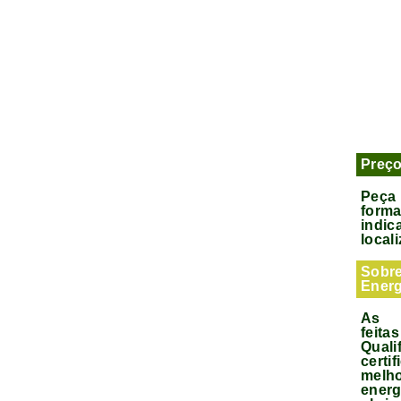
Preç
Peça
form
indic
local
Sobre
Energ
As 
feit
Qua
cer
melh
ener