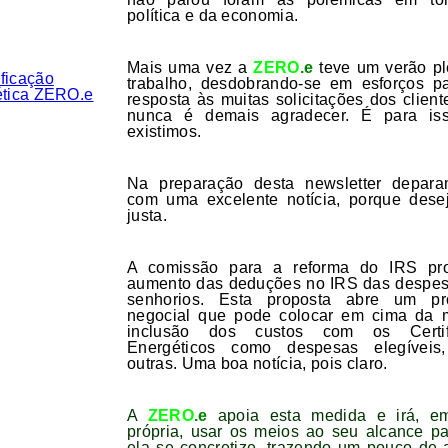
política e da economia.
Mais uma vez a
ZERO
.e
teve um verão p
trabalho, desdobrando-se em esforços p
resposta às muitas solicitações dos client
nunca é demais agradecer. É para is
existimos.
Na preparação desta newsletter depara
com uma excelente notícia, porque dese
justa.
A comissão para a reforma do IRS pr
aumento das deduções no IRS das despe
senhorios. Esta proposta abre um pr
negocial que pode colocar em cima da 
inclusão dos custos com os Certif
Energéticos como despesas elegíveis,
outras. Uma boa notícia, pois claro.
A
ZERO
.e
apoia esta medida e irá, e
própria, usar os meios ao seu alcance p
ela se concretize, trazendo um pouco de a