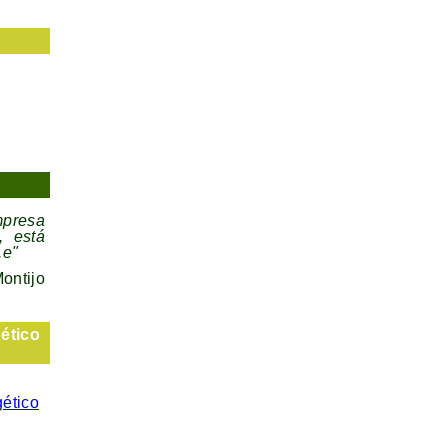
mpresa
, está
.e"
ontijo
ético