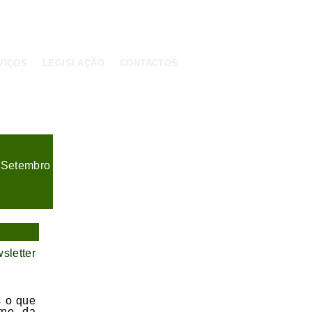
VIÇOS
LEGISLAÇÃO
CONTACTOS
6
Setembro
letter
s o que
rno da