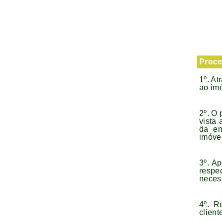
Proce
1º. At
ao imó
2º. O 
vista
da en
imóvel
3º. Ap
respe
necess
4º. R
client