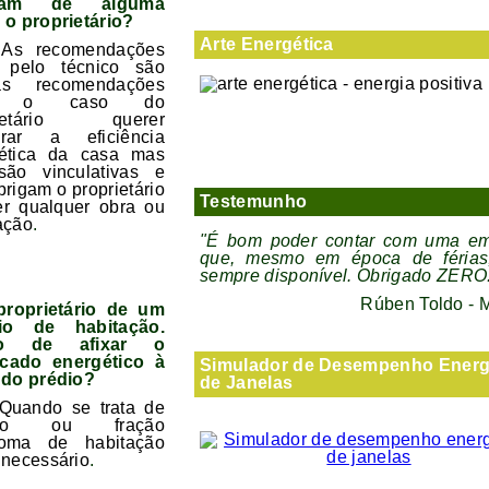
igam de alguma
 o proprietário?
Arte Energética
 As recomendações
s pelo técnico são
as recomendações
a o caso do
rietário querer
orar a eficiência
ética da casa mas
ão vinculativas e
brigam o proprietário
Testemunho
er qualquer obra ou
ação
.
"É bom poder contar com uma e
que, mesmo em época de férias
sempre disponível. Obrigado ZERO
Rúben Toldo - M
roprietário de um
cio de habitação.
ho de afixar o
ficado energético à
Simulador de Desempenho Energ
 do prédio?
de Janelas
Quando se trata de
ício ou fração
noma de habitação
 necessário
.